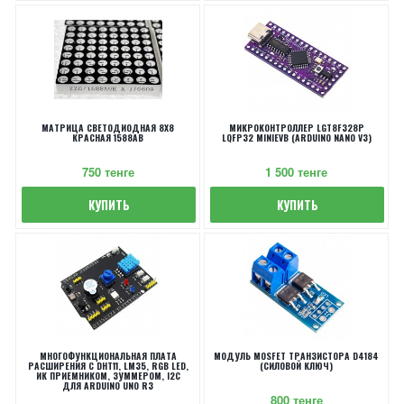
МАТРИЦА СВЕТОДИОДНАЯ 8X8
МИКРОКОНТРОЛЛЕР LGT8F328P
КРАСНАЯ 1588AB
LQFP32 MINIEVB (ARDUINO NANO V3)
750 тенге
1 500 тенге
КУПИТЬ
КУПИТЬ
МНОГОФУНКЦИОНАЛЬНАЯ ПЛАТА
МОДУЛЬ MOSFET ТРАНЗИСТОРА D4184
РАСШИРЕНИЯ С DHT11, LM35, RGB LED,
(СИЛОВОЙ КЛЮЧ)
ИК ПРИЕМНИКОМ, ЗУММЕРОМ, I2C
ДЛЯ ARDUINO UNO R3
800 тенге